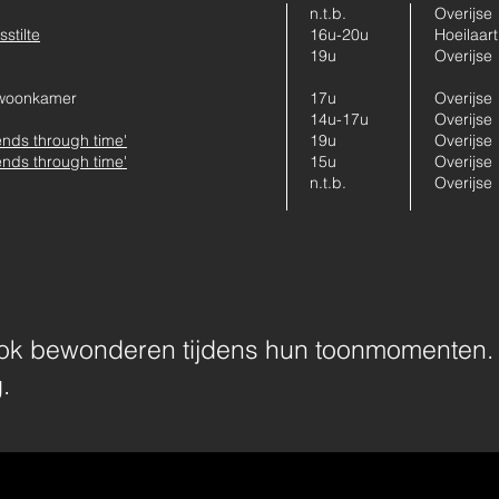
n.t.b.
Overijse
stilte
16u-20u
Hoeilaart
19u
Overijse
e woonkamer
17u
Overijse
14u-17u
Overijse
ends through time'
19u
Overijse
ends through time'
15u
Overijse
n.t.b.
Overijse
ook bewonderen tijdens hun toonmomenten.
.