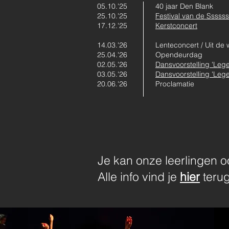
05.10.'25
40 jaar Den Blank
25.10.'25
Festival van de Sssssss
17.12.'25
Kerstconcert
14.03.'26
Lenteconcert / Uit d
25.04.'26
Opendeurdag
02.05.'26
Dansvoorstelling 'Leg
03.05.'26
Dansvoorstelling 'Leg
20.06.'26
Proclamatie
Je kan onze leerlingen 
Alle info vind je
hier
terug