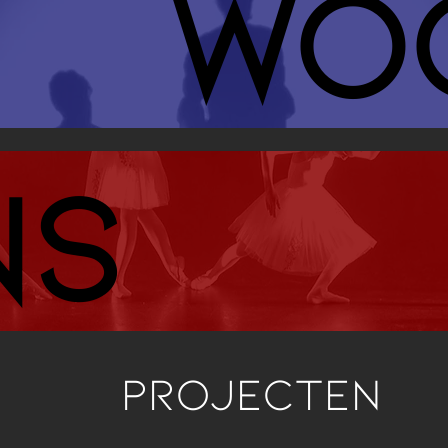
wo
ns
projecten