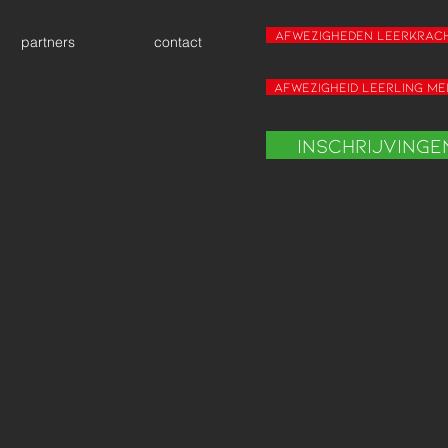
Afwezigheden leerkrac
partners
contact
Afwezigheid leerling m
Inschrijvinge