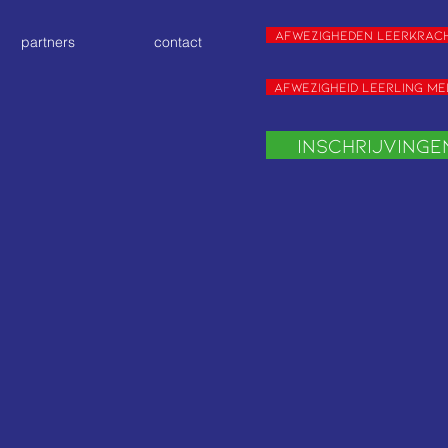
Afwezigheden leerkrac
partners
contact
Afwezigheid leerling m
Inschrijvinge