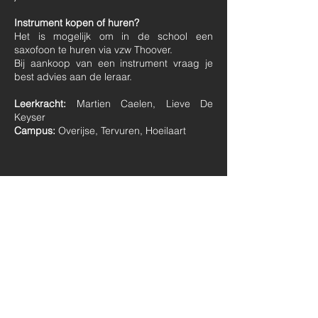
Instrument kopen of huren?
Het is mogelijk om in de school een
saxofoon te huren via vzw Thoover.
Bij aankoop van een instrument vraag je
best advies aan de leraar.
Leerkracht:
Martien Caelen, Lieve De
Keyser
Campus:
Overijse, Tervuren, Hoeilaart