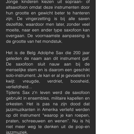
Jonge kinderen kiezen uit sopraan- of
altsaxofoon omdat deze instrumenten door
hun grootte en gewicht beter te hanteren
zijn. De vingerzetting is bij alle saxen
dezelfde, waardoor men later, zonder veel
moeite, naar een ander type saxofoon kan
overgaan. De voornaamste aanpassing is
de grootte van het mondstuk.
Het is de Belg Adolphe Sax die 200 jaar
geleden de naam aan dit instrument gaf.
De saxofoon sluit nauw aan bij de
menselijke stem en is daarom een geschikt
solo-instrument. Je kan er al je gevoelens in
kwijt: vreugde, verdriet, boosheid,
verliefdheid...
Tijdens Sax z'n leven werd de saxofoon
gebruikt in ensembles, militaire kapellen en
orkesten. Het is pas na zijn dood dat
jazzmuzikanten in Amerika verliefd werden
op dit instrument “waarop je kan roepen,
praten, schreeuwen en wenen”. Nu is hij
niet meer weg te denken uit de pop-en
jazzmuziek.