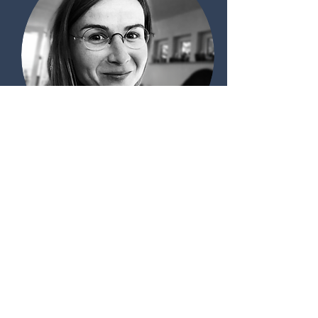
kristina de troyer
RACO
secretariaat@apko.be
02 687 68 05