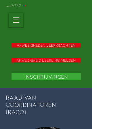
Afwezigheden leerkrachten
Afwezigheid leerling melden
Inschrijvingen
raad van
coördinatoren
(raco)