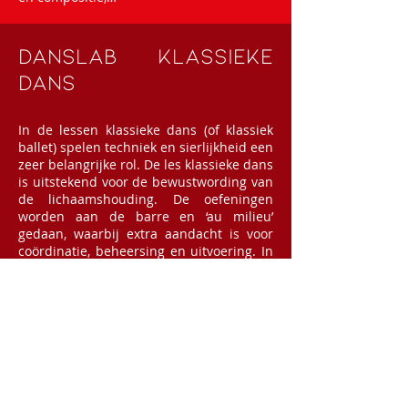
Danslab klassieke
dans
In de lessen klassieke dans (of klassiek
ballet) spelen techniek en sierlijkheid een
zeer belangrijke rol. De les klassieke dans
is uitstekend voor de bewustwording van
de lichaamshouding. De oefeningen
worden aan de barre en ‘au milieu’
gedaan, waarbij extra aandacht is voor
coördinatie, beheersing en uitvoering. In
een meer gevorderd stadium wordt er op
spitzen gedanst.
Klassiek ballet is een dansdiscipline op
zich, maar vormt tegelijk een ideale basis
en ondersteuning voor alle andere
dansvormen en stijlen.
secretariaat@apko.be