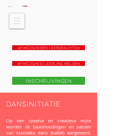
Afwezigheden leerkrachten
Afwezigheid leerling melden
Inschrijvingen
Dansinitiatie
Op een speelse en creatieve wijze
worden de basishoudingen en passen
van klassieke dans (ballet) aangeleerd.